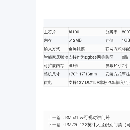
主芯片
AI100
分辨率
800
内存
512MB
存储
1GB
输入方式
全屏触摸
联网方式
标配
智能家居联动
支持作为zigbee网关
防区
8路
可扩展内存
SD卡
屏幕尺寸
7寸
整机尺寸
176*117*16mm
安装方式
壁挂
供电
支持12V DC/15V非标POE输入
上一篇：
RM531 云可视对讲门铃
下一篇：
RM720 13.3英寸人脸识别门禁