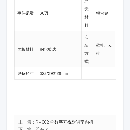
外
壳
事件记录
30万
铝合金
材
料
安
装
壁挂、立
面板材料
钢化玻璃
方
柱
式
设备尺寸
322*392*26mm
上一篇：
RM802 全数字可视对讲室内机
下一篇：没有了