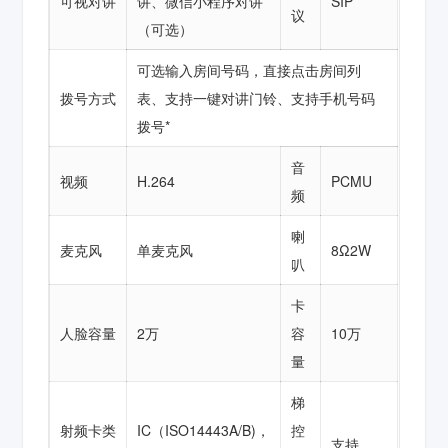
可视对讲
讲、微信小程序对讲
SIP
议
（可选）
可选输入房间号码，直接点击房间列
拨号方式
表、支持一键对讲门铃、支持手机号码
拨号*
音
视频
H.264
PCMU
频
喇
麦克风
单麦克风
8Ω2W
叭
卡
人脸容量
2万
容
10万
量
梯
射频卡类
IC（ISO14443A/B)，
控
支持