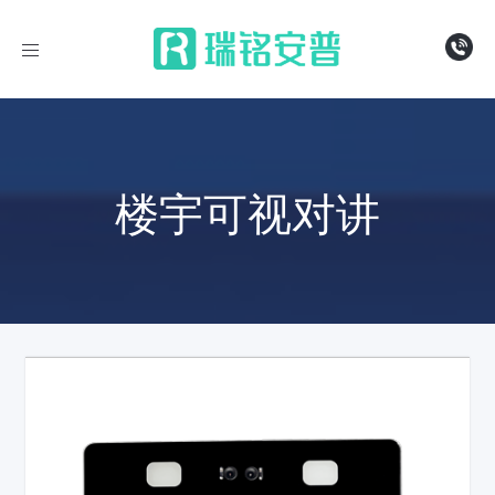
导
航
楼宇可视对讲