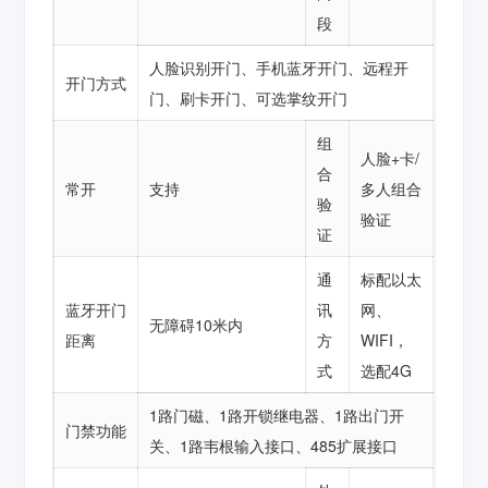
段
人脸识别开门、手机蓝牙开门、远程开
开门方式
门、刷卡开门、可选掌纹开门
组
人脸+卡/
合
常开
支持
多人组合
验
验证
证
通
标配以太
蓝牙开门
讯
网、
无障碍10米内
距离
方
WIFI，
式
选配4G
1路门磁、1路开锁继电器、1路出门开
门禁功能
关、1路韦根输入接口、485扩展接口