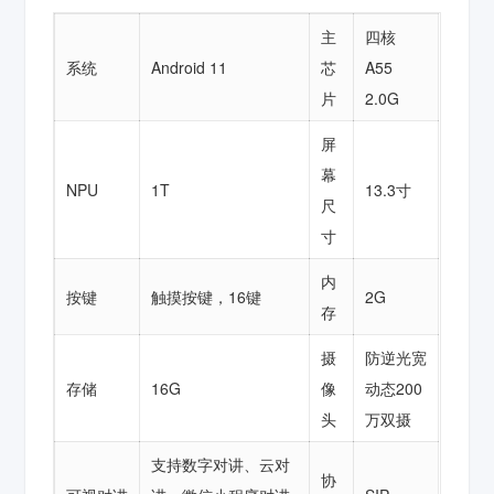
主
四核
系统
Android 11
芯
A55
片
2.0G
屏
幕
NPU
1T
13.3寸
尺
寸
内
按键
触摸按键，16键
2G
存
摄
防逆光宽
存储
16G
像
动态200
头
万双摄
支持数字对讲、云对
协