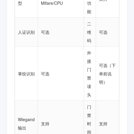
型
Mifare/CPU
功
能
二
人证识别
可选
维
可选
码
外
接
可选（下
门
掌纹识别
可选
单前说
禁
明）
读
头
门
禁
Wiegand
支持
时
支持
输出
间