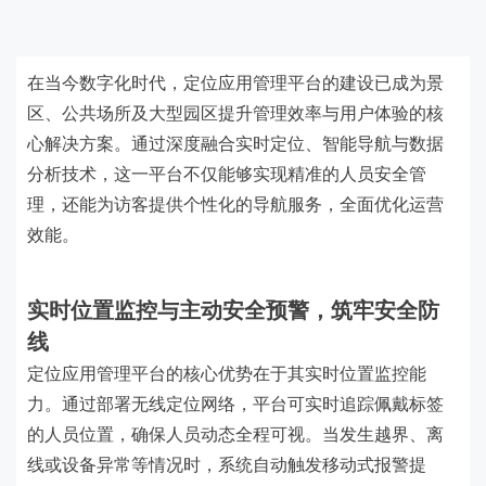
在当今数字化时代，定位应用管理平台的建设已成为景
区、公共场所及大型园区提升管理效率与用户体验的核
心解决方案。通过深度融合实时定位、智能导航与数据
分析技术，这一平台不仅能够实现精准的人员安全管
理，还能为访客提供个性化的导航服务，全面优化运营
效能。
实时位置监控与主动安全预警，筑牢安全防
线
定位应用管理平台的核心优势在于其实时位置监控能
力。通过部署无线定位网络，平台可实时追踪佩戴标签
的人员位置，确保人员动态全程可视。当发生越界、离
线或设备异常等情况时，系统自动触发移动式报警提