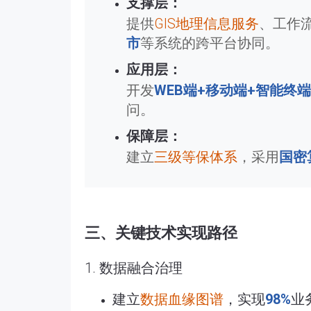
支撑层：
提供
GIS地理信息服务
、工作
市
等系统的跨平台协同。
应用层：
开发
WEB端+移动端+智能终端
问。
保障层：
建立
三级等保体系
，采用
国密
三、关键技术实现路径
1. 数据融合治理
建立
数据血缘图谱
，实现
98%
业