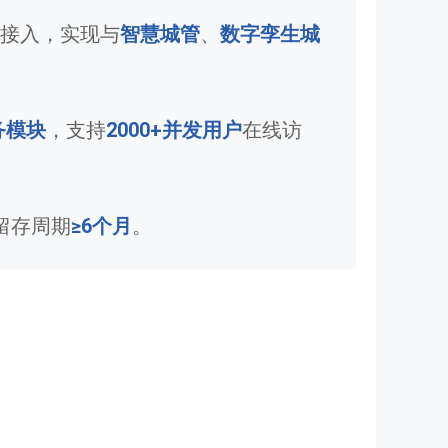
接入，实现与
智慧城管
、
数字孪生城
务模块
，支持
2000+并发用户
在线访
留存周期
≥6个月
。