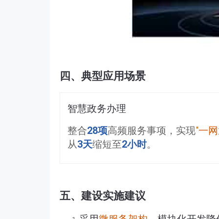
四、典型应用场景
智慧政务办理
整合
28项
高频服务事项，实现
"一网
从
3天
缩短至
2小时
。
五、建设实施建议