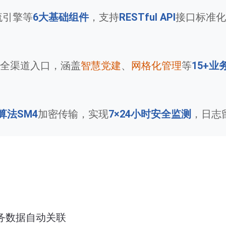
流引擎等
6大基础组件
，支持
RESTful API
接口标准化
全渠道入口，涵盖
智慧党建
、
网格化管理
等
15+业
算法SM4
加密传输，实现
7×24小时安全监测
，日志
务数据自动关联