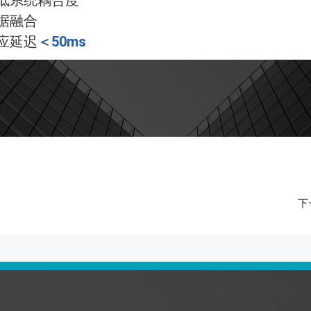
低系统耦合度
据融合
应延迟
＜50ms
下