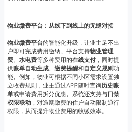
物业缴费平台：从线下到线上的无缝对接
物业缴费平台
的智能化升级，让业主足不出
户即可完成费用缴纳。平台支持
物业管理
费
、
水电费
等多种费用的
在线支付
，同时提
供
账单自动生成
、
缴费提醒
和
自定义规则
功
能。例如，物业可根据不同小区需求设置独
立收费规则，业主通过APP随时查询
历史账
单
或申请费用拆分优惠。系统还支持与
门禁
权限联动
，对逾期缴费的住户自动限制通行
权限，从而提升物业费用的收缴效率。