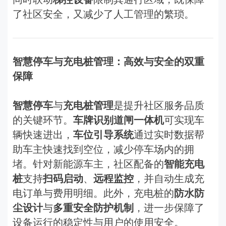
了社区安全，又减少了人工管理的繁琐。
智慧停车与充电桩管理：高效与安全的双重
保障
智慧停车
与
充电桩管理
是提升社区服务品质
的关键环节。
车牌识别道闸一体机
可实现车
辆快速进出，
车位引导系统
通过实时数据帮
助车主快速找到空位，减少停车场内的拥
堵。针对新能源车主，社区配备的
智能充电
桩
支持
扫码启动
、
远程监控
，并自动生成充
电订单与费用明细。此外，充电桩的
防水防
尘设计
与
多重安全防护机制
，进一步保障了
设备运行的稳定性与用户的使用安全。