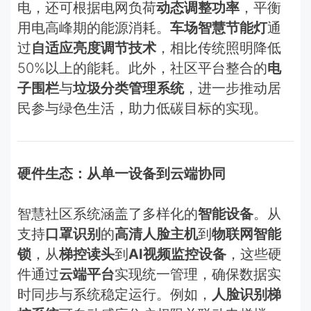
电，还可根据电网负荷
动态调整功率
，平衡
用电高峰期的能源消耗。
车场智慧节能灯
通
过
自适应亮度调节技术
，相比传统照明降低
50%以上的能耗。此外，社区平台整合的
电
子围栏
与
垃圾分类管理系统
，进一步推动居
民参与绿色生活，助力低碳目标的实现。
硬件生态：从单一设备到云端协同
智慧社区系统涵盖了多样化的
智能设备
。从
支持
口罩识别
的
高清人脸主机
到
物联网智能
锁
，从
梯控读头
到
AI视频监控设备
，这些硬
件通过
云端平台
实现统一管理，确保数据实
时同步与系统稳定运行。例如，
人脸识别梯