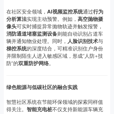
在社区安全领域，
AI视频监控系统
通过
行为
分析算法
实现主动预警。例如，
高空抛物摄
像头
可实时捕捉异常抛物轨迹并触发报警，
消防通道堵塞监测设备
则能自动识别占道车
辆并通知物业处理。同时，
人脸识别技术
与
梯控系统
的深度结合，可精准识别住户身份
并限制陌生人进入敏感区域，形成“人防+技
防”的
双重防护网络
。
绿色能源与低碳社区的融合实践
智慧社区系统在节能环保领域的探索同样值
得关注。
智能充电桩
不仅支持新能源车辆充