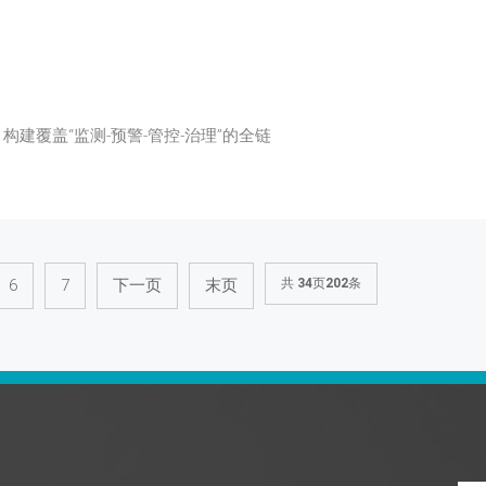
构建覆盖“监测-预警-管控-治理”的全链
6
7
下一页
末页
共
34
页
202
条